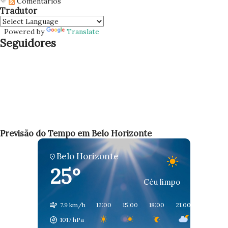
Comentários
problema com rapidez e qualidade. Possíveis Causas para a
Tradutor
Geladeira Parar de Funcionar 1. Falhas no Fornecimento de
Powered by
Translate
Energia O primeiro passo é verificar se há um problema de
Seguidores
energia na tomada ou no circuito que alimenta a geladeira.
Às vezes, um disjuntor pode ter sido acionado, ou a tomada
pode estar defeituosa. Verifique as Tomadas e o Disjuntor
Desconecte a geladeira e teste outro aparelho na mesma
tomada para ver se está funcionando. Confirme se o
disjuntor que controla a cozinha ou a área d...
Previsão do Tempo em Belo Horizonte
Belo Horizonte
25°
Céu limpo
7.9 km/h
12:00
15:00
18:00
21:00
00:00
1017 hPa