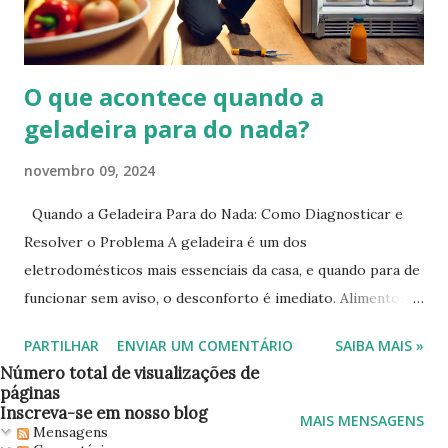
O que acontece quando a
geladeira para do nada?
novembro 09, 2024
Quando a Geladeira Para do Nada: Como Diagnosticar e
Resolver o Problema A geladeira é um dos
eletrodomésticos mais essenciais da casa, e quando para de
funcionar sem aviso, o desconforto é imediato. Alimentos
estragam, o gelo derrete, e muitas vezes o dono fica sem
PARTILHAR
ENVIAR UM COMENTÁRIO
SAIBA MAIS »
saber o que fazer. Aqui vamos explicar as possíveis causas
Número total de visualizações de
de uma geladeira que para de repente e como resolver
páginas
essas situações. E, claro, oferecemos nosso serviço de
Inscreva-se em nosso blog
MAIS MENSAGENS
Mensagens
conserto de geladeiras em Belo Horizonte para resolver o