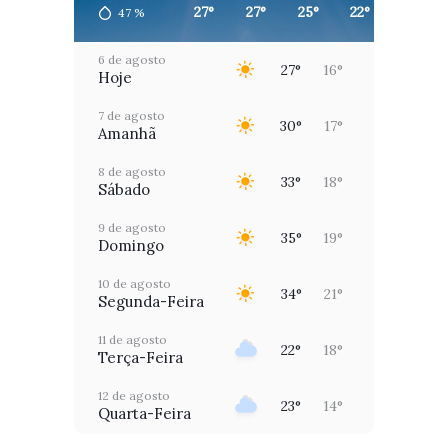
27°
27°
25°
22°
18°
47
%
6 de agosto
27°
16°
Hoje
7 de agosto
30°
17°
Amanhã
8 de agosto
33°
18°
Sábado
9 de agosto
35°
19°
Domingo
10 de agosto
34°
21°
Segunda-Feira
11 de agosto
22°
18°
Terça-Feira
12 de agosto
23°
14°
Quarta-Feira