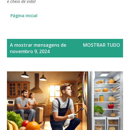
e cheio de vida!
Página inicial
M
A mostrar mensagens de
MOSTRAR TUDO
e
novembro 9, 2024
n
s
a
g
e
n
s